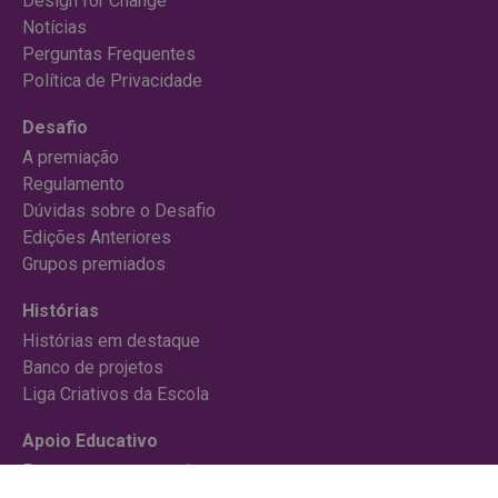
Design for Change
Notícias
Perguntas Frequentes
Política de Privacidade
Desafio
A premiação
Regulamento
Dúvidas sobre o Desafio
Edições Anteriores
Grupos premiados
Histórias
Histórias em destaque
Banco de projetos
Liga Criativos da Escola
Apoio Educativo
Para começar um projeto
Cursos