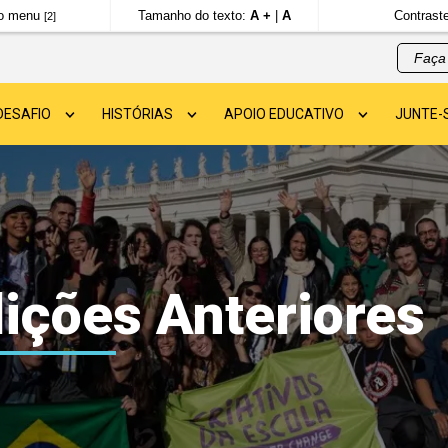
a o menu
Tamanho do texto:
A +
|
A
Contrast
[2]
DESAFIO
HISTÓRIAS
APOIO EDUCATIVO
JUNTE-
A PREMIAÇÃO
HISTÓRIAS EM DESTAQUE
PARA COMEÇAR UM PROJETO
CURSOS
REGULAMENTO
BANCO DE PROJETOS
LIGA CRIATIVOS DA ESCOLA
DÚVIDAS SOBRE O DESAFIO
ições Anteriores
NTES
EDIÇÕES ANTERIORES
IDADE
GRUPOS PREMIADOS