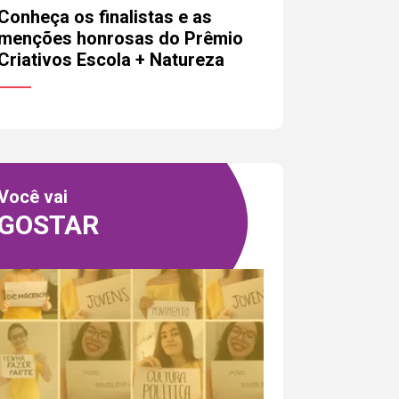
Conheça os finalistas e as
menções honrosas do Prêmio
Criativos Escola + Natureza
ara a pessoa responsável pela
riativos não possui responsabilidade
sam ocorrer a partir desse contato.
Você vai
Enviar
GOSTAR