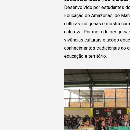
estudantes de todo o
Desenvolvido por estudantes do 
Educação do Amazonas, de Manau
Preencha as informaçõe
culturas indígenas e mostra com
permita que o grupo pos
natureza. Por meio de pesquisas
em contato com você! 
vivências culturais e ações edu
grupo tenha interesse,
v
conhecimentos tradicionais ao cu
acesso a seu contato p
educação e território.
vocês possam dialogar