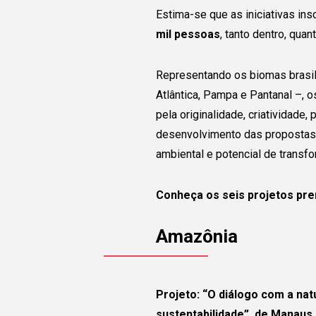
Estima-se que as iniciativas in
mil pessoas
, tanto dentro, qua
Representando os biomas brasil
Atlântica, Pampa e Pantanal –, 
pela originalidade, criatividade
desenvolvimento das propostas
Conecte
ambiental e potencial de transf
Conheça os seis projetos pre
com o gr
Amazônia
Juntas e juntos pod
ampliar a transforma
Projeto: “O diálogo com a na
está sendo realizada
sustentabilidade”, de Manaus