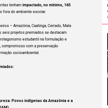
scritas tenham
impactado, no mínimo, 165
nto fora do ambiente escolar.
eiros – Amazônia, Caatinga, Cerrado, Mata
os seis projetos premiados se destacam
, protagonismo estudantil na formulação e
, compromisso com a preservação
Eu Gostaria de:
-se
ormação socioambiental.
Nome Completo
E-
miados:
upo!
Celular (opcional)
Te
emos
ção que já
tureza: Povos indígenas da Amazônia e a
Estado
Cidade
 por
 (AM)