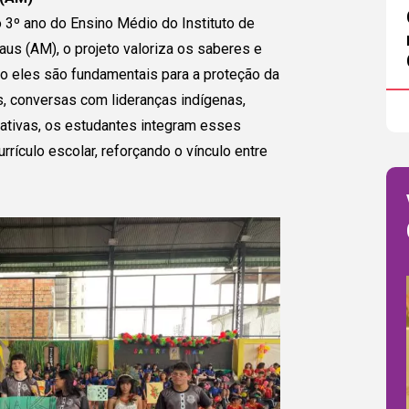
 país!
3º ano do Ensino Médio do Instituto de
Escola/ Organização (opcional)
s (AM), o projeto valoriza os saberes e
s abaixo e
o eles são fundamentais para a proteção da
sa entrar
, conversas com lideranças indígenas,
Autorizo o envio de minhas informações p
Caso o
cativas, os estudantes integram esses
inscrição do projeto e compreendo que o C
ai ter
no diálogo ou em quaisquer trocas que pos
rrículo escolar, reforçando o vínculo entre
ara que
.
Voltar