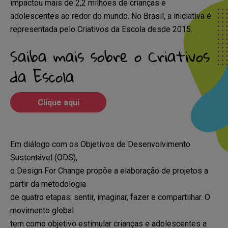
impactou mais de 2,2 milhões de crianças e
acesso a seu contato para que
adolescentes ao redor do mundo.
No Brasil, a iniciativa é
vocês possam dialogar.
representada pelo Criativos da Escola desde 2015.
Saiba mais sobre o Criativos
Eu Gostaria de:
da Escola
Nome Completo
Clique aqui
E-mail
Em diálogo com os Objetivos de Desenvolvimento
Sustentável (ODS),
o Design For Change propõe a elaboração de projetos a
Celular (opcional)
partir da metodologia
de quatro etapas: sentir, imaginar, fazer e compartilhar. O
movimento global
Telefone (opcional)
tem como objetivo estimular crianças e adolescentes a