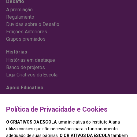
Desafio
A premiação
Regulamento
Dúvidas sobre o Desafio
Edições Anteriores
Grupos premiados
Histórias
Histórias em destaque
Banco de projetos
Liga Criativos da Escola
Apoio Educativo
Para começar um projeto
Cursos
Política de Privacidade e Cookies
Junte-se a nós
O CRIATIVOS DA ESCOLA
, uma iniciativa do Instituto Alana
Contato
utiliza cookies que são necessários para o funcionamento
adequado de suas páginas.
O CRIATIVOS DA ESCOLA
também