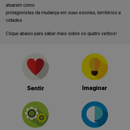
atuarem como
protagonistas da mudança em suas escolas, territórios e
Estado
cidades.
Cidade
Clique abaixo para saber mais sobre os quatro verbos!
Escola/ Organização (opcional)
Autorizo o envio de minhas informações para a pessoa
responsável pela inscrição do projeto e compreendo que o
Criativos não possui responsabilidade no diálogo ou em
Imaginar
Sentir
quaisquer trocas que possam ocorrer a partir desse
contato.
Enviar
Voltar