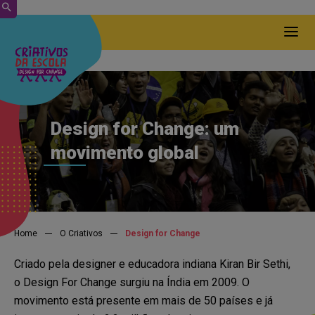
Conecte-se com o grupo!
Design for Change: um
movimento global
Juntas e juntos podemos ampliar a
transformação que já está sendo realizada
por estudantes de todo o país!
Home
O Criativos
Design for Change
Preencha as informações abaixo e
Criado pela designer e educadora indiana Kiran Bir Sethi,
permita que o grupo possa entrar
o
Design For Change surgiu na Índia em 2009. O
em contato com você! Caso o
movimento está presente em mais de 50 países e já
grupo tenha interesse,
vai ter