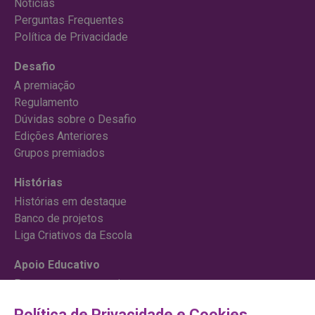
Notícias
Perguntas Frequentes
Política de Privacidade
Desafio
A premiação
Regulamento
Dúvidas sobre o Desafio
Edições Anteriores
Grupos premiados
Histórias
Histórias em destaque
Banco de projetos
Liga Criativos da Escola
Apoio Educativo
Para começar um projeto
Cursos
Política de Privacidade e Cookies