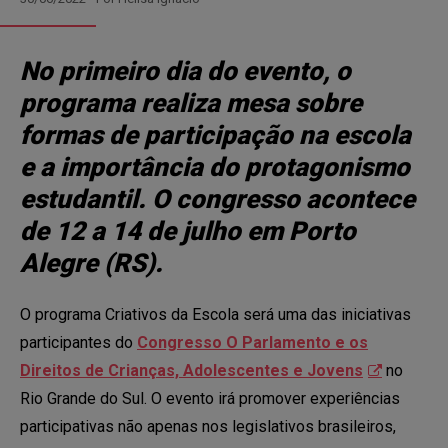
Estado
No primeiro dia do evento, o
programa realiza mesa sobre
Cidade
formas de participação na escola
e a importância do protagonismo
Escola/ Organização (opcional)
estudantil. O congresso acontece
de 12 a 14 de julho em Porto
Autorizo o envio de minhas informações para a pessoa
Alegre (RS).
responsável pela inscrição do projeto e compreendo que o
Criativos não possui responsabilidade no diálogo ou em
quaisquer trocas que possam ocorrer a partir desse
O programa Criativos da Escola será uma das iniciativas
contato.
participantes do
Congresso O Parlamento e os
Direitos de Crianças, Adolescentes e Jovens
no
Enviar
Rio Grande do Sul. O evento irá promover experiências
participativas não apenas nos legislativos brasileiros,
Voltar