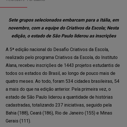
Estado
Sete grupos selecionados embarcam para a Itália, em
novembro, com a equipe do Criativos da Escola; Nesta
Cidade
edição, o estado de São Paulo liderou as inscrições
A 5ª edição nacional do Desafio Criativos da Escola,
Escola/ Organização (opcional)
realizado pelo programa Criativos da Escola, do Instituto
Alana, recebeu inscrições de 1443 projetos estudantis de
Autorizo o envio de minhas informações para a pessoa
todos os estados do Brasil, ao longo de pouco mais de
responsável pela inscrição do projeto e compreendo que o
Criativos não possui responsabilidade no diálogo ou em
quatro meses. Ao todo, foram 534 cidades brasileiras, 54
quaisquer trocas que possam ocorrer a partir desse
a mais do que na edição anterior. Pela primeira vez, o
contato.
estado de São Paulo liderou a quantidade de histórias
cadastradas, totalizando 237 iniciativas, seguido pela
Enviar
Bahia (188), Ceará (186), Rio de Janeiro (155) e Minas
Gerais (111).
Voltar