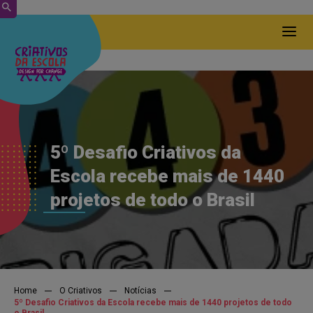
Conecte-se com o grupo!
5º Desafio Criativos da
Escola recebe mais de 1440
Juntas e juntos podemos ampliar a
transformação que já está sendo realizada
projetos de todo o Brasil
por estudantes de todo o país!
Preencha as informações abaixo e
permita que o grupo possa entrar
em contato com você! Caso o
Home
O Criativos
Notícias
5º Desafio Criativos da Escola recebe mais de 1440 projetos de todo
grupo tenha interesse,
vai ter