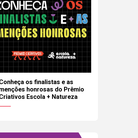
ara a pessoa responsável pela
riativos não possui responsabilidade
sam ocorrer a partir desse contato.
Enviar
Conheça os finalistas e as
menções honrosas do Prêmio
Criativos Escola + Natureza