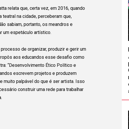
ta relata que, certa vez, em 2016, quando
teatral na cidade, perceberam que,
Não sabiam, portanto, os meandros e
 um espetáculo artístico.
o processo de organizar, produzir e gerir um
 propôs aos educandos esse desafio como
Eu Gostaria de:
-se
stra: “Desenvolvimento Ético Político e
ucandos escrevem projetos e produzem
Nome Completo
E-
upo!
e muito palpável do que é ser artista. Isso
essário construir uma rede para trabalhar
.
Celular (opcional)
Te
emos
ção que já
Estado
Cidade
 por