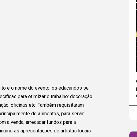
 país!
Escola/ Organização (opcional)
s abaixo e
sa entrar
Autorizo o envio de minhas informações p
Caso o
inscrição do projeto e compreendo que o C
ai ter
no diálogo ou em quaisquer trocas que pos
ara que
.
Voltar
ito e o nome do evento, os educandos se
íficas para otimizar o trabalho: decoração
ação, oficinas etc. Também requisitaram
rincipalmente de alimentos, para servir
om a venda, arrecadar fundos para a
inúmeras apresentações de artistas locais