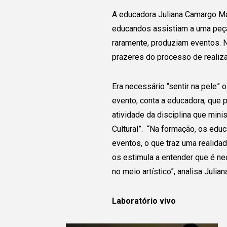
A educadora Juliana Camargo Mat
educandos assistiam a uma peça 
raramente, produziam eventos. 
prazeres do processo de realizar
Era necessário “sentir na pele” 
evento, conta a educadora, que
Conecte
atividade da disciplina que mini
Cultural”. “Na formação, os ed
com o gr
eventos, o que traz uma realidad
os estimula a entender que é nec
no meio artístico”, analisa Juliana
Juntas e juntos pod
Laboratório vivo
ampliar a transforma
está sendo realizada