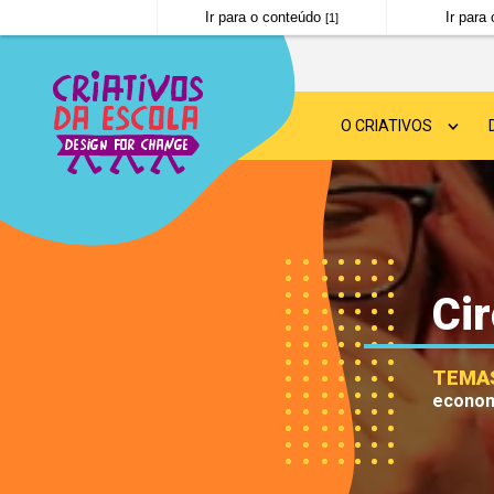
Ir para o conteúdo
Ir par
[1]
O CRIATIVOS
SOBRE O CRIATIVOS
DESIGN FOR CHANGE
Ci
NOTÍCIAS
PERGUNTAS FREQUE
TEMA
econo
POLÍTICA DE PRIVAC