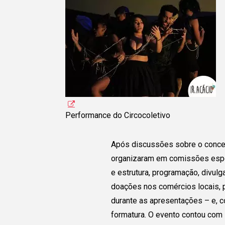
estudantes de todo o
Preencha as informaçõe
permita que o grupo pos
em contato com você! 
grupo tenha interesse,
v
acesso a seu contato p
vocês possam dialogar
Performance do Circocoletivo
Após discussões sobre o conce
organizaram em comissões espec
e estrutura, programação, divulg
doações nos comércios locais, p
durante as apresentações – e, c
formatura. O evento contou com 