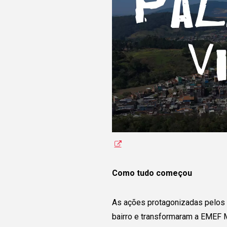
estudantes de todo o
Preencha as informaçõe
permita que o grupo pos
em contato com você! 
grupo tenha interesse,
v
acesso a seu contato p
vocês possam dialogar
Como tudo começou
As ações protagonizadas pelos 
bairro e transformaram a EMEF M