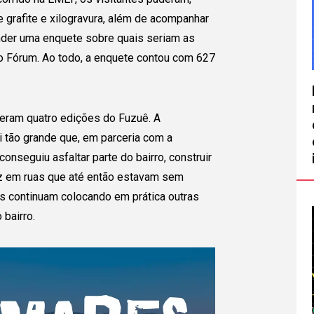
e grafite e xilogravura, além de acompanhar
nder uma enquete sobre quais seriam as
o Fórum. Ao todo, a enquete contou com 627
zeram quatro edições do Fuzuê. A
i tão grande que, em parceria com a
Eu Gostaria de:
-se
onseguiu asfaltar parte do bairro, construir
uz em ruas que até então estavam sem
Nome Completo
E-
upo!
os continuam colocando em prática outras
 bairro.
Celular (opcional)
Te
emos
ção que já
Estado
Cidade
 por