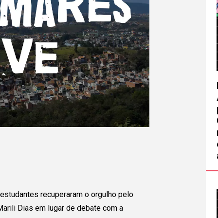
 país!
Escola/ Organização (opcional)
s abaixo e
sa entrar
Autorizo o envio de minhas informações p
Caso o
inscrição do projeto e compreendo que o C
ai ter
no diálogo ou em quaisquer trocas que pos
ara que
.
Voltar
estudantes recuperaram o orgulho pelo
arili Dias em lugar de debate com a