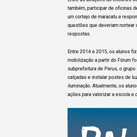
também, participar de oficinas d
um cortejo de maracatu e respo
questões que deveriam nortear 
respostas.
Entre 2014 e 2015, os alunos fi
mobilização a partir do Fórum fo
Conecte
subprefeitura de Perus, o grupo c
calçadas e instalar postes de l
com o gr
iluminação. Atualmente, os alun
ações para valorizar a escola e o
Juntas e juntos pod
ampliar a transforma
está sendo realizada