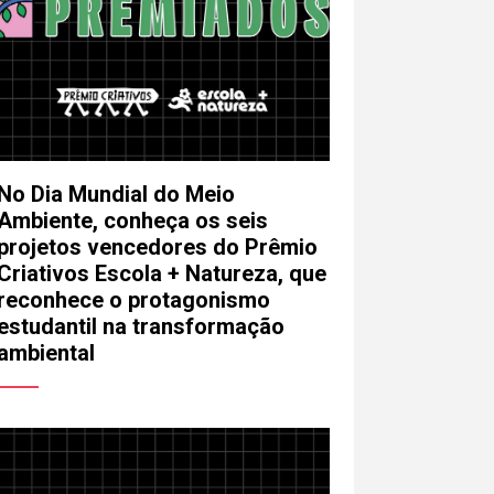
ara a pessoa responsável pela
riativos não possui responsabilidade
sam ocorrer a partir desse contato.
No Dia Mundial do Meio
Ambiente, conheça os seis
projetos vencedores do Prêmio
Enviar
Criativos Escola + Natureza, que
reconhece o protagonismo
estudantil na transformação
ambiental