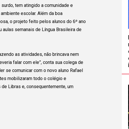
e surdo, tem atingido a comunidade e
 ambiente escolar. Além da boa
sa, o projeto feito pelos alunos do 6º ano
u aulas semanais de Língua Brasileira de
.
fazendo as atividades, não brincava nem
Eu Gostaria de:
everia falar com ele”, conta sua colega de
-se
der se comunicar com o novo aluno Rafael
Nome Completo
E-
ntes mobilizaram todo o colégio e
upo!
s de Libras e, consequentemente, um
.
Celular (opcional)
Te
emos
ção que já
Estado
Cidade
 por