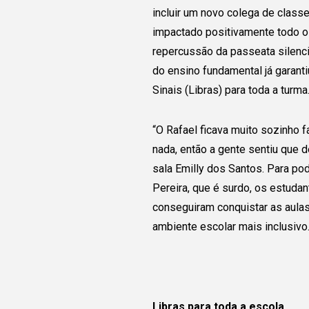
incluir um novo colega de class
impactado positivamente todo o
repercussão da passeata silencio
do ensino fundamental já garanti
Sinais (Libras) para toda a turma
“O Rafael ficava muito sozinho 
nada, então a gente sentiu que d
Conecte
sala Emilly dos Santos. Para po
Pereira, que é surdo, os estuda
com o gr
conseguiram conquistar as aula
ambiente escolar mais inclusivo
Juntas e juntos pod
ampliar a transforma
está sendo realizada
Libras para toda a escola