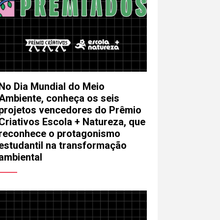
ara a pessoa responsável pela
riativos não possui responsabilidade
sam ocorrer a partir desse contato.
No Dia Mundial do Meio
Ambiente, conheça os seis
projetos vencedores do Prêmio
Enviar
Criativos Escola + Natureza, que
reconhece o protagonismo
estudantil na transformação
ambiental