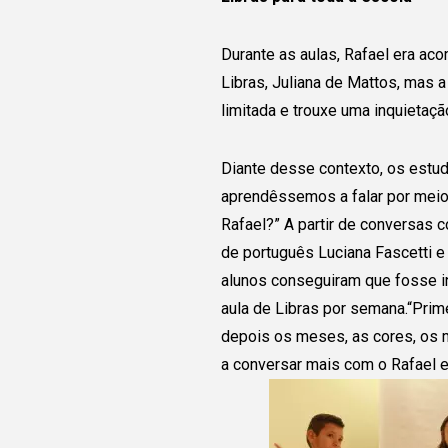
estudantes de todo o
Durante as aulas, Rafael era ac
Preencha as informaçõe
Libras, Juliana de Mattos, mas 
permita que o grupo pos
limitada e trouxe uma inquietaçã
em contato com você! 
grupo tenha interesse,
v
Diante desse contexto, os estud
acesso a seu contato p
aprendêssemos a falar por meio
vocês possam dialogar
Rafael?” A partir de conversas c
de português Luciana Fascetti e
alunos conseguiram que fosse in
aula de Libras por semana.“Prim
depois os meses, as cores, os 
a conversar mais com o Rafael e 