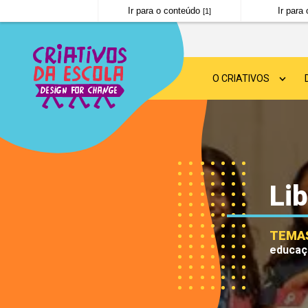
Ir para o conteúdo
Ir par
[1]
O CRIATIVOS
SOBRE O CRIATIVOS
DESIGN FOR CHANGE
Lib
NOTÍCIAS
PERGUNTAS FREQUE
TEMA
educaç
POLÍTICA DE PRIVAC