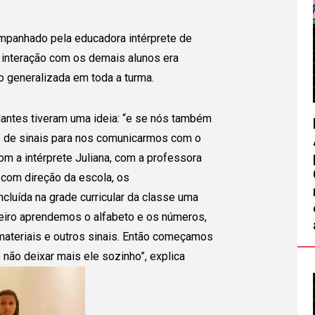
 país!
Escola/ Organização (opcional)
ompanhado pela educadora intérprete de
s abaixo e
a interação com os demais alunos era
sa entrar
o generalizada em toda a turma.
Autorizo o envio de minhas informações p
Caso o
inscrição do projeto e compreendo que o C
ai ter
no diálogo ou em quaisquer trocas que pos
antes tiveram uma ideia: “e se nós também
ara que
 de sinais para nos comunicarmos com o
.
Voltar
om a intérprete Juliana, com a professora
 com direção da escola, os
cluída na grade curricular da classe uma
eiro aprendemos o alfabeto e os números,
materiais e outros sinais. Então começamos
não deixar mais ele sozinho”, explica