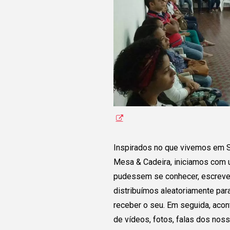
estudantes de todo o
Preencha as informaçõe
permita que o grupo pos
em contato com você! 
grupo tenha interesse,
v
acesso a seu contato p
vocês possam dialogar
Inspirados no que vivemos em S
Mesa & Cadeira, iniciamos com u
pudessem se conhecer, escrev
distribuímos aleatoriamente pa
receber o seu. Em seguida, acon
de vídeos, fotos, falas dos nos