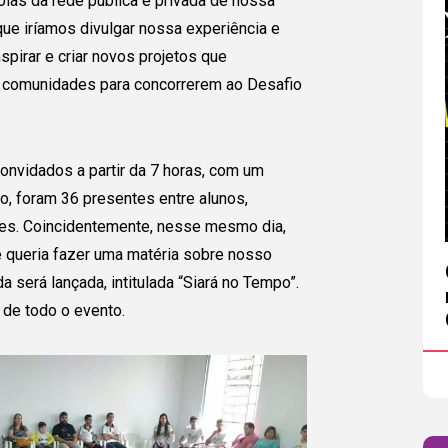
las da rede pública e privada de nossa
e iríamos divulgar nossa experiência e
pirar e criar novos projetos que
 comunidades para concorrerem ao Desafio
vidados a partir da 7 horas, com um
, foram 36 presentes entre alunos,
Eu Gostaria de:
-se
es. Coincidentemente, nesse mesmo dia,
ue queria fazer uma matéria sobre nosso
Nome Completo
E-
upo!
a será lançada, intitulada “Siará no Tempo”.
 de todo o evento.
Celular (opcional)
Te
emos
ção que já
Estado
Cidade
 por