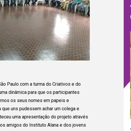
 país!
Escola/ Organização (opcional)
s abaixo e
sa entrar
Autorizo o envio de minhas informações p
Caso o
inscrição do projeto e compreendo que o C
ai ter
no diálogo ou em quaisquer trocas que pos
ara que
.
Voltar
ão Paulo com a turma do Criativos e do
ma dinâmica para que os participantes
emos os seus nomes em papeis e
ra que uns pudessem achar um colega e
teceu uma apresentação do projeto através
sos amigos do Instituto Alana e dos jovens