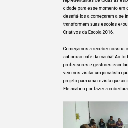
representantes de todas as esco
cidade para esse momento em qu
desafiá-los a começarem a se ins
transformem suas escolas e/ou
Criativos da Escola 2016.
Começamos a receber nossos con
saboroso café da manhã! Ao todo
Conecte
professores e gestores escolar
veio nos visitar um jornalista q
com o gr
projeto para uma revista que aind
Ele acabou por fazer a cobertura
Juntas e juntos pod
ampliar a transforma
está sendo realizada