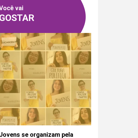
Você vai
GOSTAR
ara a pessoa responsável pela
riativos não possui responsabilidade
sam ocorrer a partir desse contato.
Enviar
Jovens se organizam pela