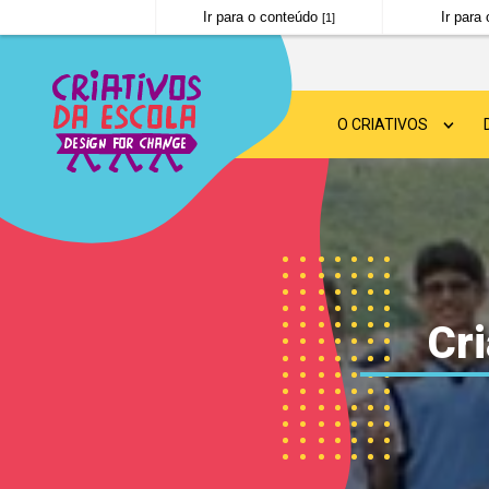
Ir para o conteúdo
Ir par
[1]
O CRIATIVOS
SOBRE O CRIATIVOS
DESIGN FOR CHANGE
NOTÍCIAS
Cri
PERGUNTAS FREQUE
POLÍTICA DE PRIVAC