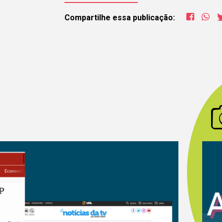
com o gr
Compartilhe essa publicação:
Juntas e juntos pod
ampliar a transforma
está sendo realizada
estudantes de todo o
Preencha as informaçõe
permita que o grupo pos
em contato com você! 
grupo tenha interesse,
v
acesso a seu contato p
vocês possam dialogar