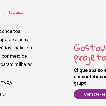
s
Ásia Ativa
conceitos
rupo de alunas
Gostou
eúdos, incluindo
projeto
s por meio de
nçaram milhares
Clique abaixo 
em contato co
grupo
 ETAPA
Eu Gostaria de:
-se
ular
Conecte-se 
Nome Completo
E-