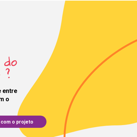
 do
 ?
e entre
m o
com o projeto
mail