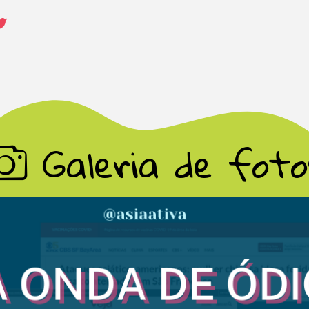
upo!
Celular (opcional)
Te
emos
ção que já
Estado
Cidade
 por
 país!
Galeria de foto
Escola/ Organização (opcional)
s abaixo e
sa entrar
Autorizo o envio de minhas informações p
Caso o
inscrição do projeto e compreendo que o C
ai ter
no diálogo ou em quaisquer trocas que pos
ara que
.
Voltar