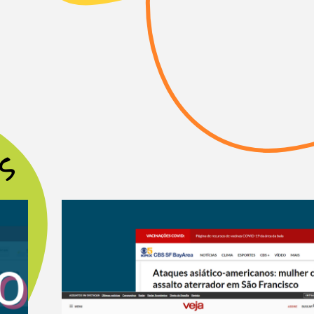
lefone (opcional)
s
ara a pessoa responsável pela
riativos não possui responsabilidade
sam ocorrer a partir desse contato.
Enviar