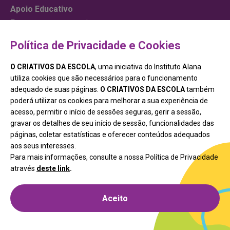
Apoio Educativo
Para começar um projeto
Cursos
Política de Privacidade e Cookies
Junte-se a nós
O CRIATIVOS DA ESCOLA
, uma iniciativa do Instituto Alana
Contato
utiliza cookies que são necessários para o funcionamento
adequado de suas páginas.
O CRIATIVOS DA ESCOLA
também
Siga o Criativos da Escola
poderá utilizar os cookies para melhorar a sua experiência de
acesso, permitir o início de sessões seguras, gerir a sessão,
gravar os detalhes de seu início de sessão, funcionalidades das
páginas, coletar estatísticas e oferecer conteúdos adequados
aos seus interesses.
Para mais informações, consulte a nossa Política de Privacidade
através
deste link
.
Aceito
Iniciativa