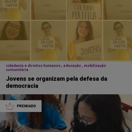
Voltar
Estado
ODS
Temas
cidadania e direitos humanos , educação , mobilização
Limpar filtro
comunitária
Jovens se organizam pela defesa da
democracia
PREMIADO